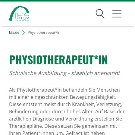
Suchen
bfz.de
Physiotherapeut*in
Bildungsangebote
Für Unternehmen
PHYSIO­THE­RA­PEUT*IN
Karriere
Schulische Ausbildung - staatlich anerkannt
Über uns
Als Physiotherapeut*in behandeln Sie Menschen
mit einer eingeschränkten Bewegungsfähigkeit.
Diese entsteht meist durch Krankheit, Verletzung,
Standorte
Behinderung oder durch hohes Alter. Auf Basis der
ärztlichen Diagnose und Verordnung erstellen Sie
Presse
Therapiepläne. Diese setzen Sie gemeinsam mit
Ihren Patient*innen um. Gefragt ist neben