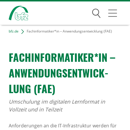
Suchen
bfz.de
Fachinformatiker*in – Anwendungsentwicklung (FAE)
Bildungsangebote
Für Unternehmen
FACH­IN­FOR­MA­TIKER*IN –
Karriere
ANWEN­DUNGS­ENT­WICK­
Über uns
LUNG (FAE)
Umschulung im digitalen Lernformat in
Standorte
Vollzeit und in Teilzeit
Presse
Anforderungen an die IT-Infrastruktur werden für