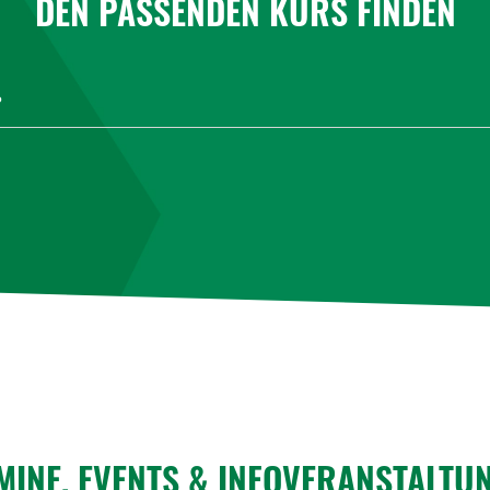
DEN PASSENDEN KURS FINDEN
MINE, EVENTS & INFO­VER­AN­STAL­TU