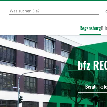
Regensburg
Bil
bfz R
Beratungst