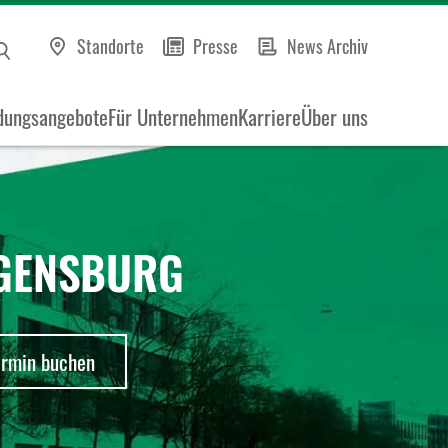
Standorte
Presse
News Archiv
dungsangebote
Für Unternehmen
Karriere
Über uns
EGENSBURG
ermin buchen