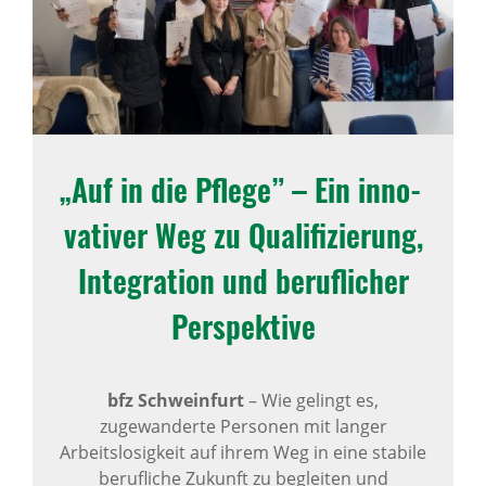
„Auf in die Pflege” – Ein inno­
va­tiver Weg zu Quali­fi­zie­rung,
Inte­gra­tion und beruf­li­cher
Perspek­tive
bfz Schweinfurt
– Wie gelingt es,
zugewanderte Personen mit langer
Arbeitslosigkeit auf ihrem Weg in eine stabile
berufliche Zukunft zu begleiten und