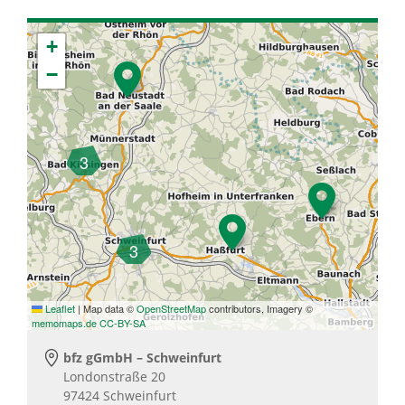
+
−
3
3
Leaflet
|
Map data ©
OpenStreetMap
contributors, Imagery ©
memomaps.de
CC-BY-SA
bfz gGmbH – Schweinfurt
Londonstraße 20
97424
Schweinfurt