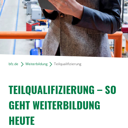
News Archiv
bfz.de
Weiterbildung
Teilqualifizierung
TEIL­QUA­LI­FI­ZIE­RUNG – SO
GEHT WEITER­BIL­DUNG
HEUTE