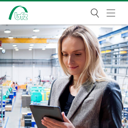
Suchen
Bildungsangebote
Für Unternehmen
Karriere
Über uns
Standorte
Presse