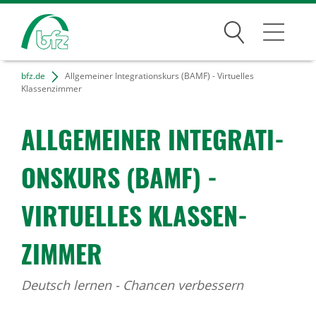
Suchen
bfz.de
Allgemeiner Integrationskurs (BAMF) - Virtuelles
Bildungsangebote
Klassenzimmer
Für Unternehmen
ALLGE­MEINER INTE­GRA­TI­
Karriere
ONS­KURS (BAMF) -
Über uns
VIRTU­ELLES KLAS­SEN­
ZIMMER
Standorte
Deutsch lernen - Chancen verbessern
Presse