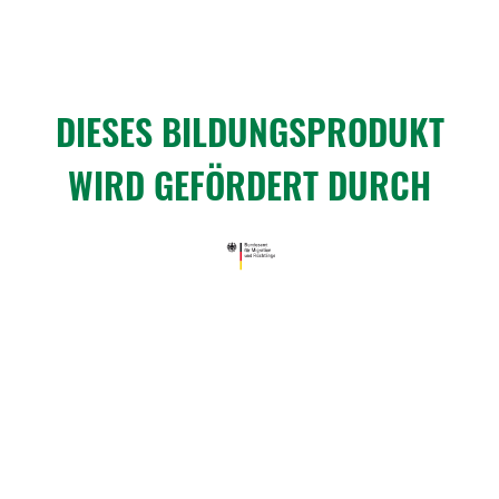
DIESES BILDUNGS­PRO­DUKT
WIRD GEFÖR­DERT DURCH