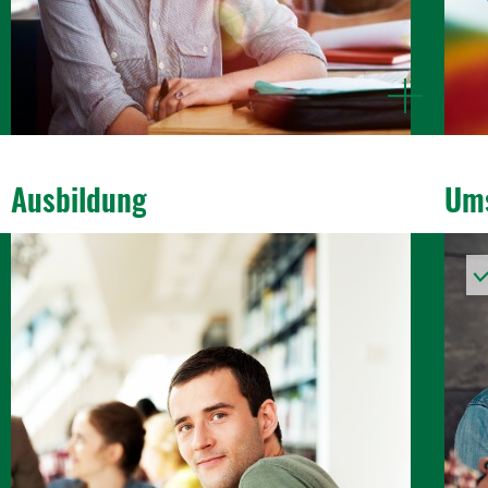
mehr
n
anzeigen
Ausbil­dung
Ums