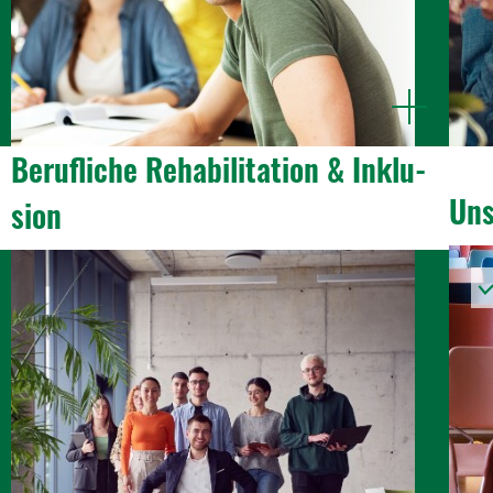
mehr
n
anzeigen
­
Beruf­liche Reha­bi­li­ta­tion & Inklu­
Uns
sion