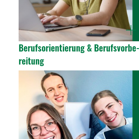
mehr
anzeige
Berufs­ori­en­tie­rung & Berufs­vor­be
rei­tung