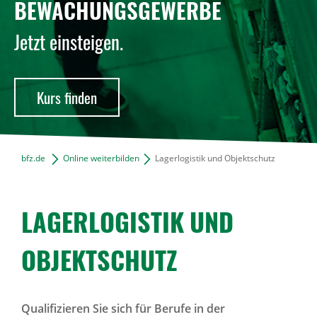
BEWACHUNGSGEWERBE
News Archiv
Jetzt einsteigen.
Kurs finden
bfz.de
Online weiterbilden
Lagerlogistik und Objektschutz
LAGER­LO­GISTIK UND
OBJEKT­SCHUTZ
Qualifizieren Sie sich für Berufe in der