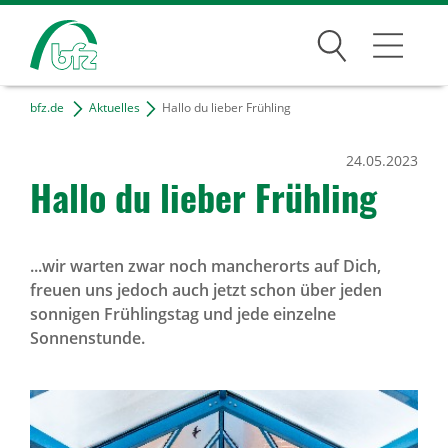
Suchen
bfz.de
Aktuelles
Hallo du lieber Frühling
Bildungsangebote
24.05.2023
Für Unternehmen
Hallo du lieber Früh­ling
Karriere
Über uns
...wir warten zwar noch mancherorts auf Dich,
freuen uns jedoch auch jetzt schon über jeden
sonnigen Frühlingstag und jede einzelne
Sonnenstunde.
Standorte
Presse