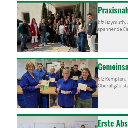
Praxis­na
bfz Bayreuth,
spannende Ein
Gemeinsa
bfz Kempten,
Oberallgäu sta
Erste Abs