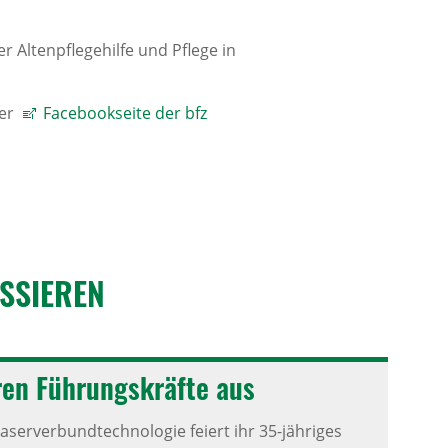
 Altenpflegehilfe und Pflege in
der
Facebookseite der bfz
S­SIEREN
hren Führungs­kräfte aus
aserverbundtechnologie feiert ihr 35-jähriges