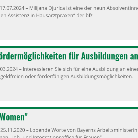
17.07.2024
–
Milijana Djurica ist eine der neun Absolventinne
n Assistenz in Hausarztpraxen“ der bfz.
örder­mög­lich­keiten für Ausbil­dungen 
.03.2024
–
Interessieren Sie sich für eine Ausbildung an einer
lgeldfreien oder förderfähigen Ausbildungsmöglichkeiten.
Women"
,
25.11.2020
–
Lobende Worte von Bayerns Arbeitsministerin 
- Job- und Integrationsoffice für Frauen".