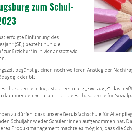
 Augs­burg zum Schul­
/2023
st erfolgte Einführung des
sjahr (SEJ) besteht nun die
*zur Erzieher*in in vier anstatt wie
en.
gszeit begünstigt einen noch weiteren Anstieg der Nachfr
dagogik der bfz.
achakademie in Ingolstadt erstmalig „zweizügig“, das heißt
 zum kommenden Schuljahr nun die Fachakademie für Sozial
nden zu dürfen, dass unsere Berufsfachschule für Altenpfleg
den Schuljahr wieder Schüler*innen aufgenommen hat. Da
eres Produktmanagement machte es möglich, dass die Sch