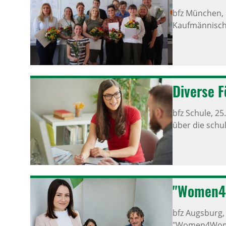
bfz München,
Kaufmännische
Diverse F
bfz Schule,
25
über die schu
"Women4
bfz Augsburg
"Women4Women 