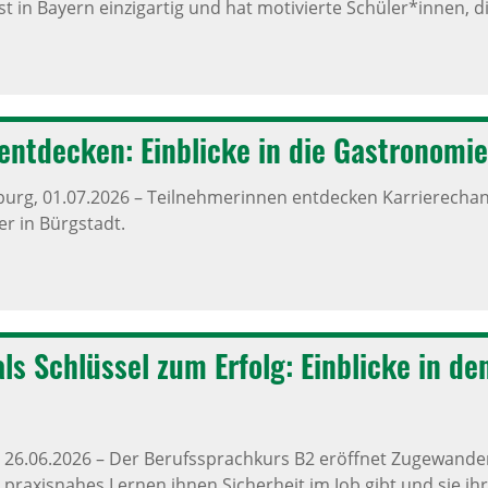
ist in Bayern einzigartig und hat motivierte Schüler*innen, d
ntde­cken: Einblicke in die Gastro­nomie
burg,
01.07.2026
–
Teilnehmerinnen entdecken Karrierechan
er in Bürgstadt.
ls Schlüssel zum Erfolg: Einblicke in de
,
26.06.2026
–
Der Berufssprachkurs B2 eröffnet Zugewander
 praxisnahes Lernen ihnen Sicherheit im Job gibt und sie ih