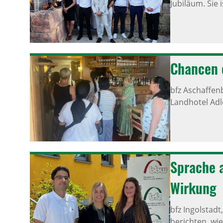
Jubiläum. Sie 
Chancen e
bfz Aschaffen
Landhotel Adl
Sprache a
Wirkung
bfz Ingolstadt
berichten, wie