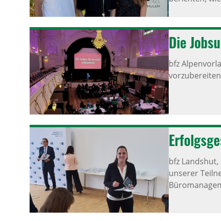
Die Jobsu
bfz Alpenvorl
vorzubereiten
Erfolgs­g
bfz Landshut,
unserer Teiln
Büromanagemen