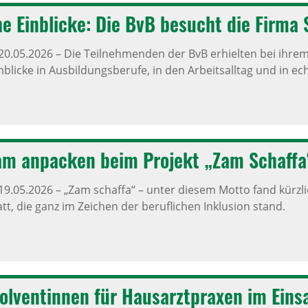
he Einblicke: Die BvB besucht die Firma
20.05.2026
–
Die Teilnehmenden der BvB erhielten bei ihr
blicke in Ausbildungsberufe, in den Arbeitsalltag und in ec
m anpa­cken beim Projekt „Zam Schaffa
19.05.2026
–
„Zam schaffa“ – unter diesem Motto fand kürz
tt, die ganz im Zeichen der beruflichen Inklusion stand.
ol­ven­tinnen für Haus­arzt­praxen im Eins