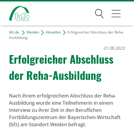
Suchen
bfz.de
Weiden
Aktuelles
Erfolgreicher Abschluss der Reha-
Weiden
Ausbildung
21.08.2023
Über den Standort
Erfolg­rei­cher Abschluss
Unser Team
der Reha-Ausbil­dung
Kontakt & Anfahrt
Projekte
Nach ihrem erfolgreichem Abschluss der Reha-
Freie Tätigkeiten
Ausbildung wurde eine Teilnehmerin in einem
Interview zu ihrer Zeit in den Beruflichen
Bildungsangebote
Fortbildungszentrum der Bayerischen Wirtschaft
(bfz) am Standort Weiden befragt.
Für Unternehmen