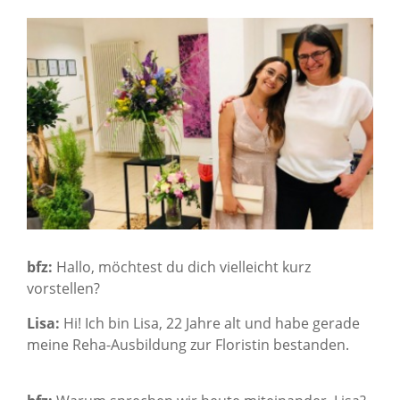
Karriere
Über uns
Standorte
Presse
News Archiv
bfz:
Hallo, möchtest du dich vielleicht kurz
vorstellen?
Lisa:
Hi! Ich bin Lisa, 22 Jahre alt und habe gerade
meine Reha-Ausbildung zur Floristin bestanden.