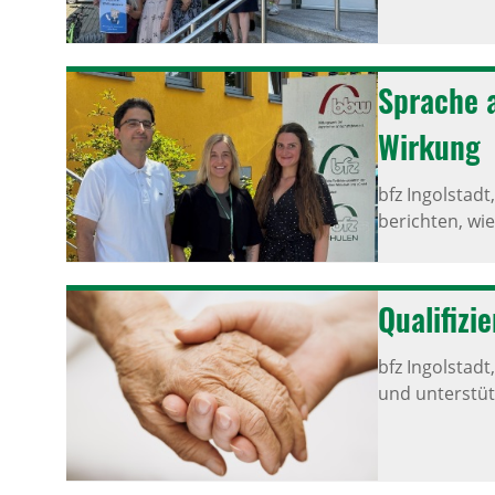
Sprache a
Wirkung
bfz Ingolstadt
berichten, wie
Quali­fi­z
bfz Ingolstadt
und unterstüt