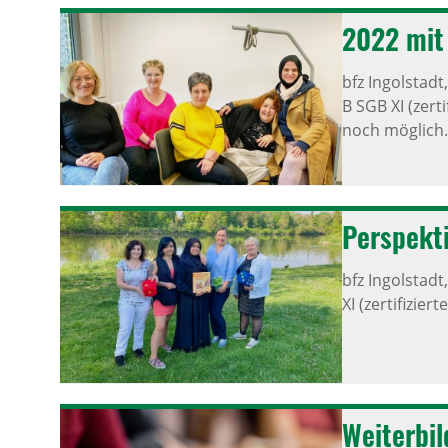
2022 mit 
bfz Ingolstadt
B SGB XI (zert
noch möglich.
Perspek­t
bfz Ingolstadt
XI (zertifizie
Weiter­bil