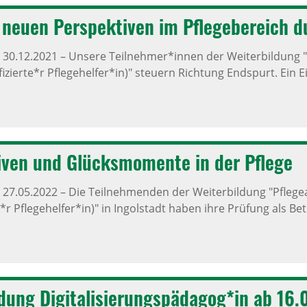
neuen Perspek­tiven im Pfle­ge­be­reich d
,
30.12.2021
–
Unsere Teilnehmer*innen der Weiterbildung "P
ifizierte*r Pflegehelfer*in)" steuern Richtung Endspurt. Ein E
iven und Glücks­mo­mente in der Pflege
,
27.05.2022
–
Die Teilnehmenden der Weiterbildung "Pflegea
rte*r Pflegehelfer*in)" in Ingolstadt haben ihre Prüfung als 
­dung Digi­ta­li­sie­rungs­päd­agog*in ab 16