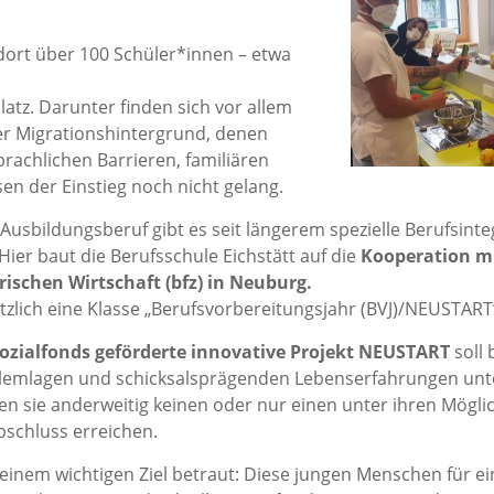
dort über 100 Schüler*innen – etwa
atz. Darunter finden sich vor allem
er Migrationshintergrund, denen
rachlichen Barrieren, familiären
 der Einstieg noch nicht gelang.
Ausbildungsberuf gibt es seit längerem spezielle Berufsinte
ier baut die Berufsschule Eichstätt auf die
Kooperation mi
ischen Wirtschaft (bfz) in Neuburg.
zlich eine Klasse „Berufsvorbereitungsjahr (BVJ)/NEUSTART“
ozialfonds geförderte innovative Projekt NEUSTART
soll 
lemlagen und schicksalsprägenden Lebenserfahrungen unte
n sie anderweitig keinen oder nur einen unter ihren Möglic
schluss erreichen.
einem wichtigen Ziel betraut: Diese jungen Menschen für ei