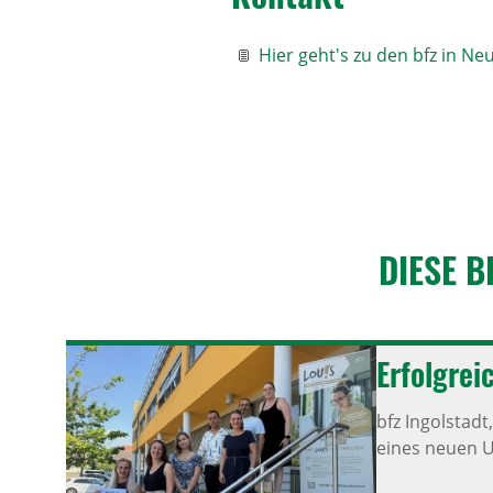
Hier geht's zu den bfz in Ne
DIESE B
Erfolg­re
bfz Ingolstadt
eines neuen U