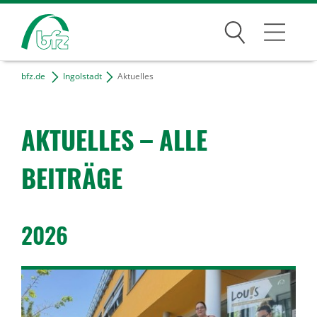
Suchen
bfz.de
Ingolstadt
Aktuelles
Ingolstadt
Unser Team
AKTU­ELLES – ALLE
Kontakt & Anfahrt
BEITRÄGE
Projekte
Freie Tätigkeiten
2026
Bildungsangebote
Für Unternehmen