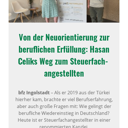
Von der Neuori­en­tie­rung zur
beruf­li­chen Erfül­lung: Hasan
Celiks Weg zum Steu­er­fach­
an­ge­stellten
bfz Ingolstadt
–
Als er 2019 aus der Türkei
hierher kam, brachte er viel Berufserfahrung,
aber auch große Fragen mit: Wie gelingt der
berufliche Wiedereinstieg in Deutschland?
Heute ist er Steuerfachangestellter in einer
renommierten Kanzlei.