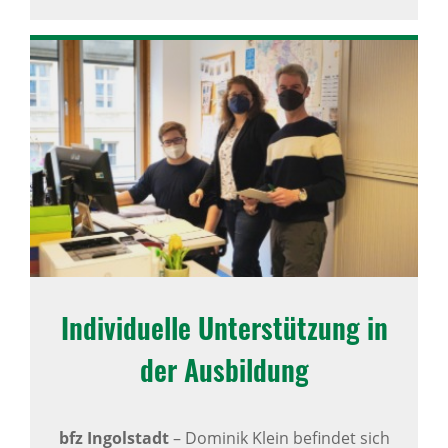
Indi­vi­du­elle Unter­stüt­zung in
der Ausbil­dung
bfz Ingolstadt
–
Dominik Klein befindet sich