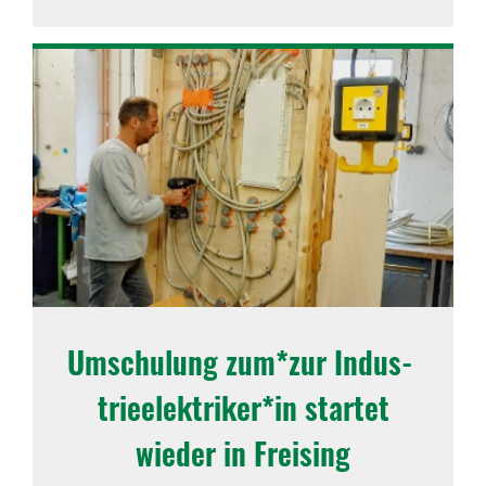
Umschu­lung zum*zur Indus­
trie­elek­triker*in startet
wieder in Frei­sing