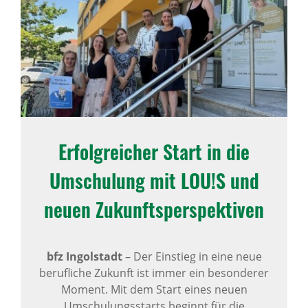
Karriere
Über uns
Standorte
Presse
Erfolg­rei­cher Start in die
Umschu­lung mit LOU!S und
News Archiv
neuen Zukunfts­per­spek­tiven
bfz Ingolstadt
–
Der Einstieg in eine neue
berufliche Zukunft ist immer ein besonderer
Moment. Mit dem Start eines neuen
Umschulungsstarts beginnt für die