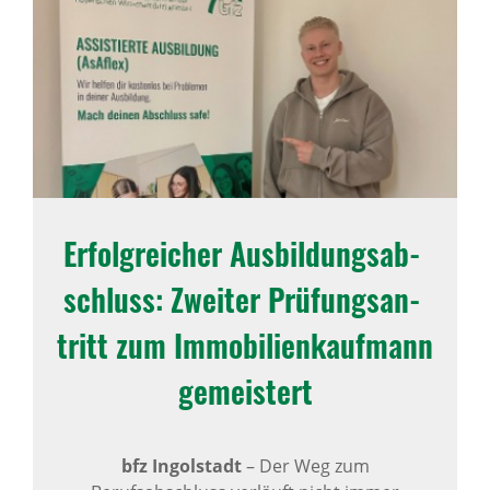
Erfolg­rei­cher Ausbil­dungs­ab­
schluss: Zweiter Prüfungs­an­
tritt zum Immo­bi­li­en­kauf­mann
gemeis­tert
bfz Ingolstadt
–
Der Weg zum