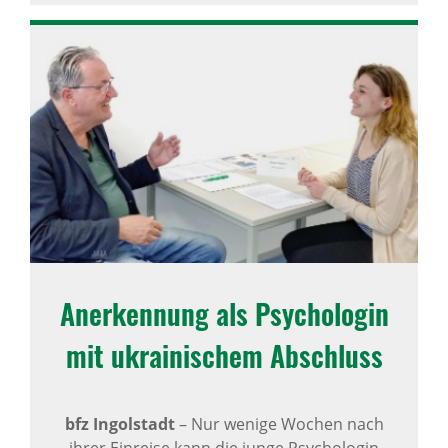
Aner­ken­nung als Psycho­login
mit ukra­i­ni­schem Abschluss
bfz Ingolstadt
–
Nur wenige Wochen nach
ihrer Einreise kann die junge Psychologin