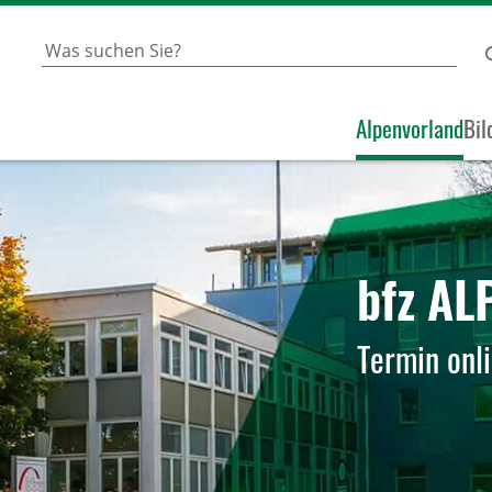
Alpenvorland
Bil
bfz A
Termin onl