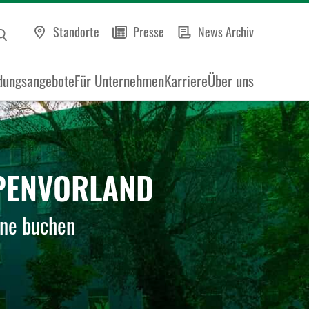
Standorte
Presse
News Archiv
dungsangebote
Für Unternehmen
Karriere
Über uns
LPENVORLAND
ine buchen