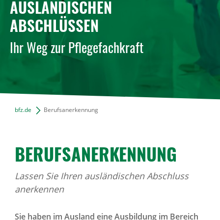
AUSLÄNDISCHEN
News Archiv
ABSCHLÜSSEN
Ihr Weg zur Pflegefachkraft
bfz.de
Berufsanerkennung
BERUFS­AN­ER­KEN­NUNG
Lassen Sie Ihren ausländischen Abschluss
anerkennen
Sie haben im Ausland eine Ausbildung im Bereich