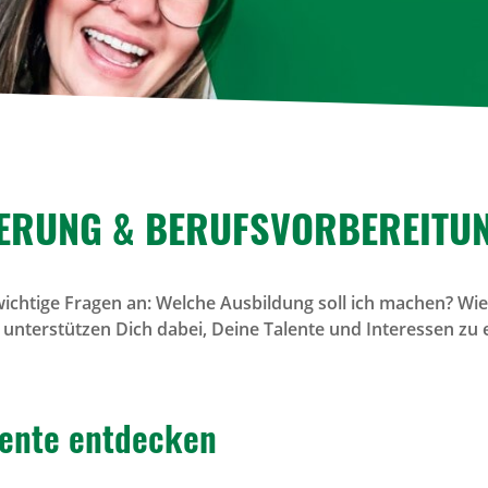
IE­RUNG & BERUFS­VOR­BE­REI­TU
ichtige Fragen an: Welche Ausbildung soll ich machen? Wie 
 unterstützen Dich dabei, Deine Talente und Interessen zu
lente entde­cken