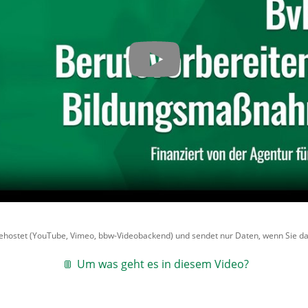
gehostet (YouTube, Vimeo, bbw-Videobackend) und sendet nur Daten, wenn Sie da
Um was geht es in diesem Video?