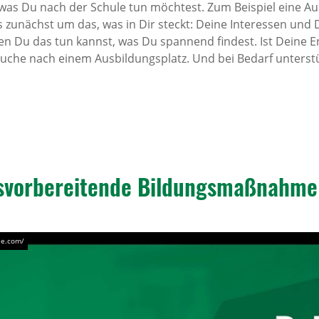
was Du nach der Schule tun möchtest. Zum Beispiel eine A
s zunächst um das, was in Dir steckt: Deine Interessen und
fen Du das tun kannst, was Du spannend findest. Ist Deine 
r Suche nach einem Ausbildungsplatz. Und bei Bedarf unterstü
­vor­be­rei­tende Bildungs­maß­nahme