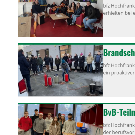
bfz Hochfran
erhielten bei 
Brand­sch
bfz Hochfran
ein proaktive
BvB-Teil­
bfz Hochfran
der berufsvor