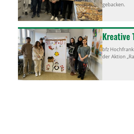
gebacken.
Krea­tive
bfz Hochfran
der Aktion „Ra