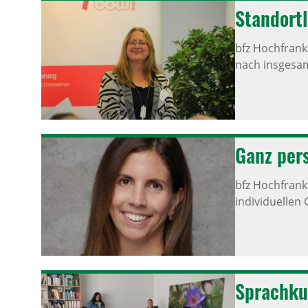
Stand­ort­
bfz Hochfran
nach insgesam
Ganz pers
bfz Hochfran
individuellen
Sprach­ku