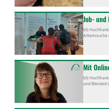
Job- und 
bfz Hochfran
Arbeitssuche 
Mit Onlin
bfz Hochfran
und Blended Le