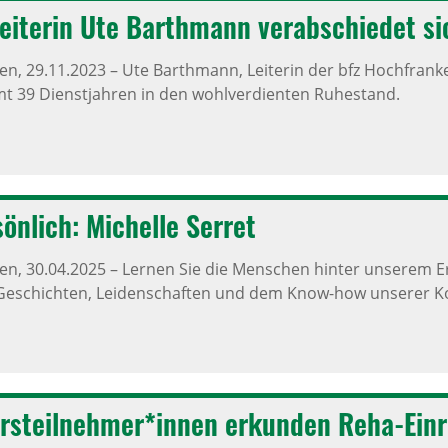
lei­terin Ute Barth­mann verab­schiedet si
ken,
29.11.2023
–
Ute Barthmann, Leiterin der bfz Hochfrank
t 39 Dienstjahren in den wohlverdienten Ruhestand.
ön­lich: Michelle Serret
ken,
30.04.2025
–
Lernen Sie die Menschen hinter unserem Erf
 Geschichten, Leidenschaften und dem Know-how unserer Ko
rs­teil­nehmer*innen erkunden Reha-Einr