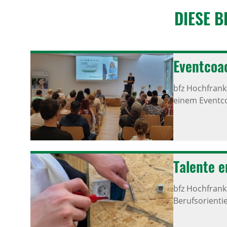
DIESE B
Event­coa­
bfz Hochfran
einem Eventcoa
Talente e
bfz Hochfran
Berufsorienti