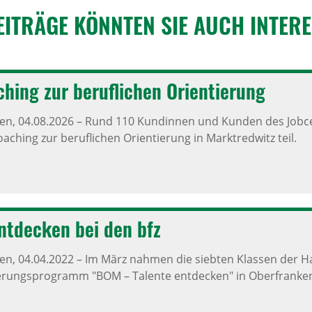
EITRÄGE KÖNNTEN SIE AUCH INTER­E
ching zur beruf­li­chen Orien­tie­rung
ken,
04.08.2026
–
Rund 110 Kundinnen und Kunden des Jobcen
ching zur beruflichen Orientierung in Marktredwitz teil.
ntde­cken bei den bfz
ken,
04.04.2022
–
Im März nahmen die siebten Klassen der Ha
erungsprogramm "BOM – Talente entdecken" in Oberfranken 