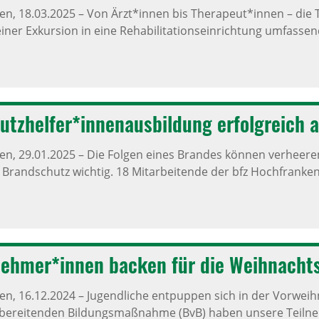
ken,
18.03.2025
–
Von Ärzt*innen bis Therapeut*innen – die
einer Exkursion in eine Rehabilitationseinrichtung umfassende
utz­helfer*innen­aus­bil­dung erfolg­reich
ken,
29.01.2025
–
Die Folgen eines Brandes können verheerend
r Brandschutz wichtig. 18 Mitarbeitende der bfz Hochfranken
nehmer*innen backen für die Weih­nachts­
ken,
16.12.2024
–
Jugendliche entpuppen sich in der Vorweih
bereitenden Bildungsmaßnahme (BvB) haben unsere Teilneh