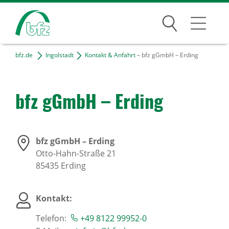
Suchen
bfz.de
Ingolstadt
Kontakt & Anfahrt
– bfz gGmbH – Erding
Ingolstadt
Unser Team
bfz gGmbH – Erding
Kontakt & Anfahrt
Projekte
bfz gGmbH – Erding
Freie Tätigkeiten
Otto-Hahn-Straße 21
85435
Erding
Bildungsangebote
Kontakt:
Für Unternehmen
Telefon:
+49 8122 99952-0