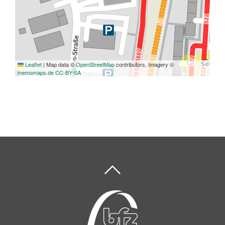
Leaflet
|
Map data ©
OpenStreetMap
contributors, Imagery ©
memomaps.de
CC-BY-SA