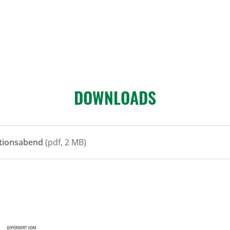
DOWN­LOADS
ationsabend
(pdf, 2 MB)