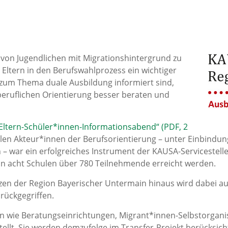
von Jugendlichen mit Migrationshintergrund zu
 Eltern in den Berufswahlprozess ein wichtiger
 zum Thema duale Ausbildung informiert sind,
 beruflichen Orientierung besser beraten und
Eltern-Schüler*innen-Informationsabend“ (PDF, 2
len Akteur*innen der Berufsorientierung – unter Einbindu
– war ein erfolgreiches Instrument der KAUSA-Servicestell
an acht Schulen über 780 Teilnehmende erreicht werden.
zen der Region Bayerischer Untermain hinaus wird dabei a
rückgegriffen.
 wie Beratungseinrichtungen, Migrant*innen-Selbstorgani
tellt. Sie werden demzufolge im Transfer-Projekt berücksich