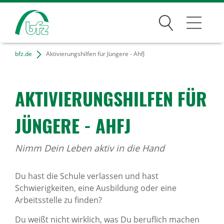
Suchen
bfz.de
Aktivierungshilfen für Jüngere - AhfJ
Bildungsangebote
Für Unternehmen
AKTI­VIE­RUNGS­HILFEN FÜR
Karriere
JÜNGERE - AHFJ
Über uns
Nimm Dein Leben aktiv in die Hand
Du hast die Schule verlassen und hast
Standorte
Schwierigkeiten, eine Ausbildung oder eine
Arbeitsstelle zu finden?
Presse
Du weißt nicht wirklich, was Du beruflich machen