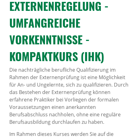
EXTER­NEN­RE­GE­LUNG -
News Archiv
UMFANG­REICHE
VORKENNT­NISSE -
KOMPAKT­KURS (IHK)
Die nachträgliche berufliche Qualifizierung im
Rahmen der Externenprüfung ist eine Möglichkeit
für An- und Ungelernte, sich zu qualifizieren. Durch
das Bestehen der Externenprüfung können
erfahrene Praktiker bei Vorliegen der formalen
Voraussetzungen einen anerkannten
Berufsabschluss nachholen, ohne eine reguläre
Berufsausbildung durchlaufen zu haben.
Im Rahmen dieses Kurses werden Sie auf die