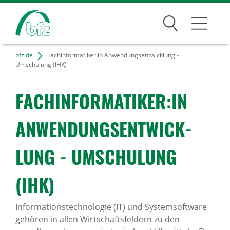
Suchen
bfz.de
Fachinformatiker:in Anwendungsentwicklung -
Bildungsangebote
Umschulung (IHK)
Für Unternehmen
FACH­IN­FOR­MA­TIKER:IN
Karriere
ANWEN­DUNGS­ENT­WICK­
Über uns
LUNG - UMSCHU­LUNG
(IHK)
Standorte
Informationstechnologie (IT) und Systemsoftware
Presse
gehören in allen Wirtschaftsfeldern zu den