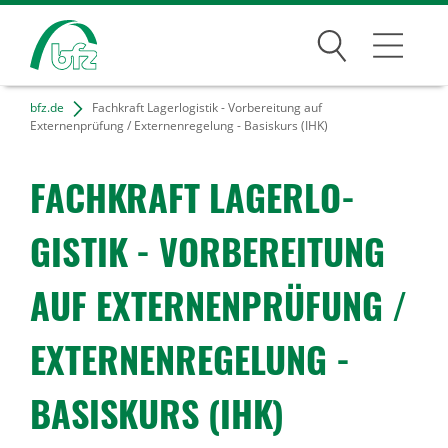
Suchen
bfz.de
Fachkraft Lagerlogistik - Vorbereitung auf
Bildungsangebote
Externenprüfung / Externenregelung - Basiskurs (IHK)
Für Unternehmen
FACH­KRAFT LAGER­LO­
Karriere
GISTIK - VORBE­REI­TUNG
Über uns
AUF EXTER­NEN­PRÜ­FUNG /
EXTER­NEN­RE­GE­LUNG -
Standorte
BASIS­KURS (IHK)
Presse