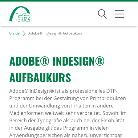
Suchen
bfz.de
Adobe® InDesign® Aufbaukurs
Bildungsangebote
Für Unternehmen
ADOBE® INDE­SIGN®
Karriere
AUFBAU­KURS
Über uns
Adobe® InDesign® ist als professionelles DTP-
Programm bei der Gestaltung von Printprodukten
und der Umwandlung von Inhalten in andere
Standorte
Medienformen weltweit sehr verbreitet. Sowohl im
Bereich der Typografie als auch bei der Flexibilität
Presse
in der Ausgabe gilt das Programm in vielen
Anwendungsbereichen als nahezu unverzichtbar.