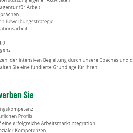
erstützung eigener Aktivitäten
agentur für Arbeit
esprächen
llen Bewerbungsstrategie
vationsarbeit
n
4.0
igenz
en, der intensiven Begleitung durch unsere Coaches und der
ten Sie eine fundierte Grundlage für Ihren
werben Sie
bungskompetenz
uflichen Profils
 eine erfolgreiche Arbeitsmarktintegration
sozialer Kompetenzen