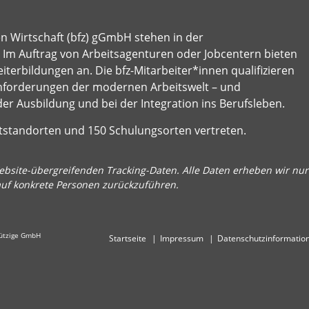
en Wirtschaft (bfz) gGmbH stehen in der
e: Im Auftrag von Arbeitsagenturen oder Jobcentern bieten
terbildungen an. Die bfz-Mitarbeiter*innen qualifizieren
nforderungen der modernen Arbeitswelt – und
der Ausbildung und bei der Integration ins Berufsleben.
ptstandorten und 150 Schulungsorten vertreten.
bsite-übergreifenden Tracking-Daten. Alle Daten erheben wir nur 
auf konkrete Personen zurückzuführen.
nützige GmbH
Startseite
Impressum
Datenschutzinformatio