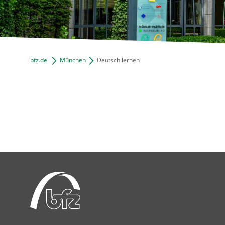
bfz.de
München
Deutsch lernen