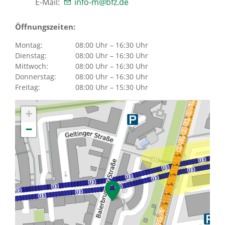
E-Mail:
info-m@bfz.de
Karriere
Öffnungszeiten:
Über uns
Montag:
08:00 Uhr – 16:30 Uhr
Dienstag:
08:00 Uhr – 16:30 Uhr
Mittwoch:
08:00 Uhr – 16:30 Uhr
Donnerstag:
08:00 Uhr – 16:30 Uhr
Freitag:
08:00 Uhr – 15:30 Uhr
Standorte
+
Presse
−
News Archiv