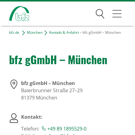
Suchen
bfz.de
München
Kontakt & Anfahrt
– bfz gGmbH – München
München
Über den Standort
bfz gGmbH – München
Unser Team
Kontakt & Anfahrt
bfz gGmbH – München
Projekte
Baierbrunner Straße 27–29
Freie Tätigkeiten
81379
München
Bildungsangebote
Kontakt:
Telefon:
+49 89 1895529-0
Für Unternehmen