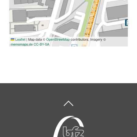
Leaflet
|
Map data ©
OpenStreetMap
contributors, Imagery ©
memomaps.de
CC-BY-SA