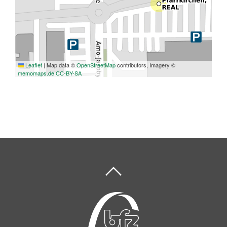
Leaflet
|
Map data ©
OpenStreetMap
contributors, Imagery ©
memomaps.de
CC-BY-SA