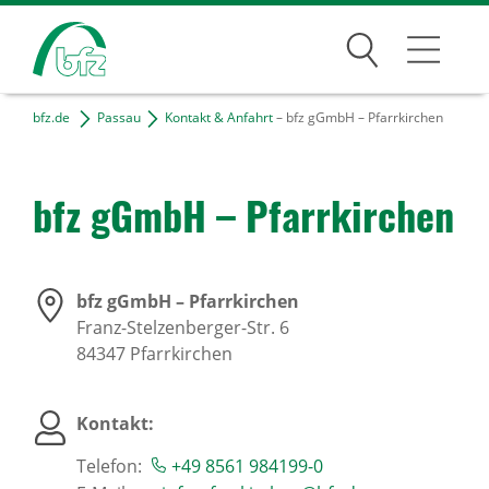
Suchen
bfz.de
Passau
Kontakt & Anfahrt
– bfz gGmbH – Pfarrkirchen
Passau
Kontakt & Anfahrt
bfz gGmbH – Pfarr­kir­chen
Projekte
Freie Tätigkeiten
bfz gGmbH – Pfarrkirchen
Franz-Stelzenberger-Str. 6
Bildungsangebote
84347
Pfarrkirchen
Für Unternehmen
Kontakt:
Karriere
Telefon:
+49 8561 984199-0