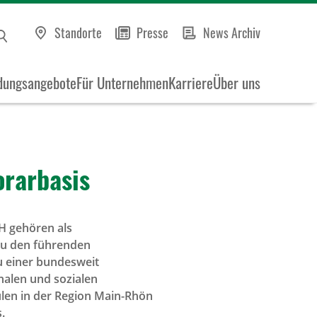
Standorte
Presse
News Archiv
dungsangebote
Für Unternehmen
Karriere
Über uns
rar­basis
H gehören als
 zu den führenden
u einer bundesweit
nalen und sozialen
ulen in der Region Main-Rhön
.