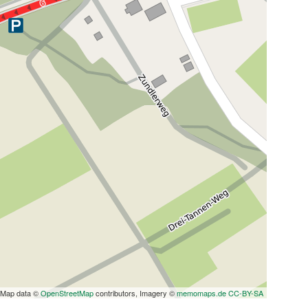
Map data ©
OpenStreetMap
contributors, Imagery ©
memomaps.de
CC-BY-SA