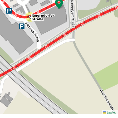
Leaflet
|