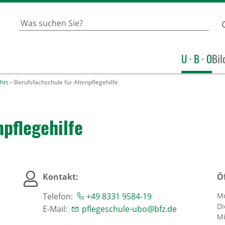
U · B · O
Bil
hrt
– Berufsfachschule für Altenpflegehilfe
pfle­ge­hilfe
Kontakt:
Ö
Telefon:
+49 8331 9584-19
Mo
Di
E-Mail:
pflegeschule-ubo@bfz.de
Mi