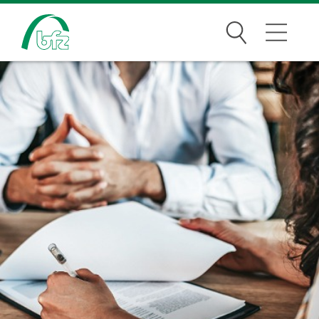
Suchen
Bildungsangebote
Für Unternehmen
Karriere
Über uns
Standorte
Presse