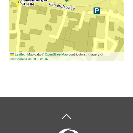
Leaflet
|
Map data ©
OpenStreetMap
contributors, Imagery ©
memomaps.de
CC-BY-SA