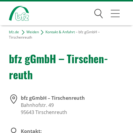
Suchen
bfz.de
Weiden
Kontakt & Anfahrt
– bfz gGmbH –
Weiden
Tirschenreuth
Über den Standort
bfz gGmbH – Tirschen­
Unser Team
reuth
Kontakt & Anfahrt
Projekte
Freie Tätigkeiten
bfz gGmbH – Tirschenreuth
Bahnhofstr. 49
95643
Tirschenreuth
Bildungsangebote
Für Unternehmen
Kontakt: