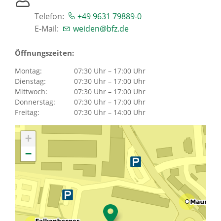
Telefon:
+49 9631 79889-0
Karriere
E-Mail:
weiden@bfz.de
Über uns
Öffnungszeiten:
Montag:
07:30 Uhr – 17:00 Uhr
Dienstag:
07:30 Uhr – 17:00 Uhr
Standorte
Mittwoch:
07:30 Uhr – 17:00 Uhr
Donnerstag:
07:30 Uhr – 17:00 Uhr
Freitag:
07:30 Uhr – 14:00 Uhr
Presse
+
News Archiv
−