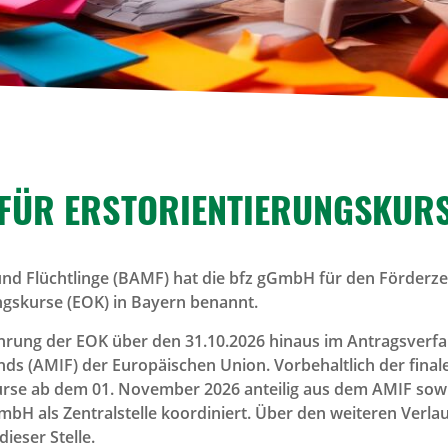
FÜR ERST­ORI­EN­TIE­RUNGS­KUR
nd Flüchtlinge (BAMF) hat die bfz gGmbH für den Förderzei
ungskurse (EOK) in Bayern benannt.
ührung der EOK über den 31.10.2026 hinaus im Antragsverfah
nds (AMIF) der Europäischen Union. Vorbehaltlich der final
urse ab dem 01. November 2026 anteilig aus dem AMIF sowi
mbH als Zentralstelle koordiniert. Über den weiteren Verla
ieser Stelle.