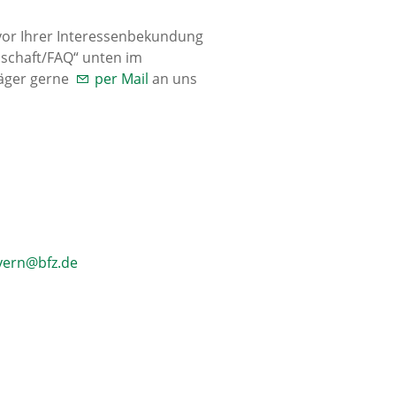
 vor Ihrer Interessenbekundung
dschaft/FAQ“ unten im
räger gerne
per Mail
an uns
ayern@bfz.de