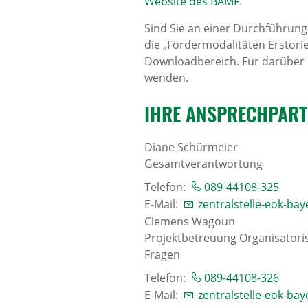
Website des BAMF
.
Sind Sie an einer Durchführung
die „Fördermodalitäten Erstori
Downloadbereich. Für darüber 
wenden.
IHRE ANSPRECH­PAR
Diane Schürmeier
Gesamtverantwortung
Telefon:
089-44108-325
E-Mail:
zentralstelle-eok-ba
Clemens Wagoun
Projektbetreuung Organisatori
Fragen
Telefon:
089-44108-326
E-Mail:
zentralstelle-eok-ba