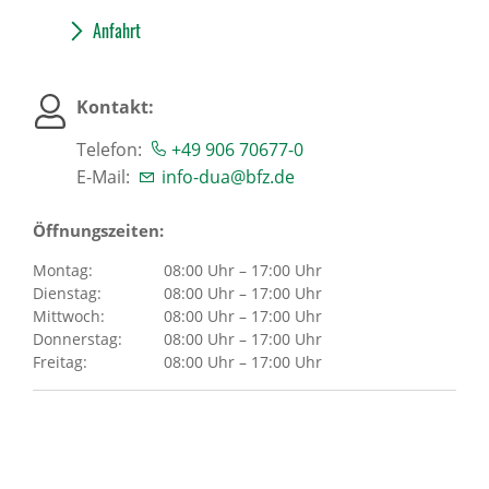
Über uns
Anfahrt
Kontakt:
Standorte
Telefon:
+49 906 70677-0
E-Mail:
info-dua@bfz.de
Presse
Öffnungszeiten:
News Archiv
Montag:
08:00 Uhr – 17:00 Uhr
Dienstag:
08:00 Uhr – 17:00 Uhr
Mittwoch:
08:00 Uhr – 17:00 Uhr
Donnerstag:
08:00 Uhr – 17:00 Uhr
Freitag:
08:00 Uhr – 17:00 Uhr