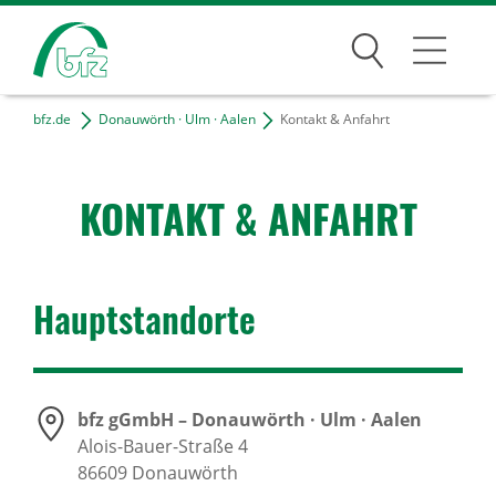
Suchen
bfz.de
Donauwörth · Ulm · Aalen
Kontakt & Anfahrt
D · U · A
Kontakt & Anfahrt
KONTAKT & ANFAHRT
Projekte
Freie Tätigkeiten
Haupt­stand­orte
Bildungsangebote
Für Unternehmen
bfz gGmbH – Donauwörth · Ulm · Aalen
Alois-Bauer-Straße 4
Karriere
86609
Donauwörth