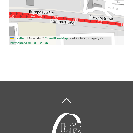
Leaflet
|
Map data ©
OpenStreetMap
contributors, Imagery ©
memomaps.de
CC-BY-SA