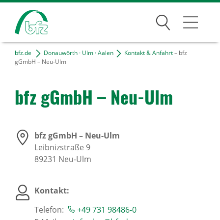
Suchen
bfz.de
Donauwörth · Ulm · Aalen
Kontakt & Anfahrt
– bfz
D · U · A
gGmbH – Neu-Ulm
Kontakt & Anfahrt
bfz gGmbH – Neu-Ulm
Projekte
Freie Tätigkeiten
bfz gGmbH – Neu-Ulm
Leibnizstraße 9
Bildungsangebote
89231
Neu-Ulm
Für Unternehmen
Kontakt:
Karriere
Telefon:
+49 731 98486-0