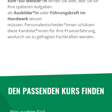
zum*zur Meister*in
lernen Sie alles, was Sie für
Ihre späteren Aufgaben
als
Ausbilder*in
oder
Führungskraft im
Handwerk
wissen
müssen. Personalentscheider*innen schätzen
diese Kandidat*innen für ihre Praxiserfahrung,
wodurch sie zu gefragten Fachkräften werden.
DEN PASSENDEN KURS FINDEN