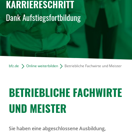
KARRIERESCHRITT
News Archiv
Dank Aufstiegsfortbildung
bfz.de
Online weiterbilden
Betriebliche Fachwirte und Meister
BETRIEB­LICHE FACH­WIRTE
UND MEISTER
Sie haben eine abgeschlossene Ausbildung,