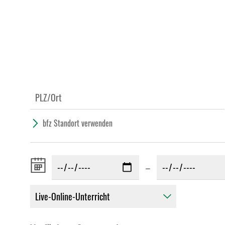
bfz Standort verwenden
Zeitraum
–
von: