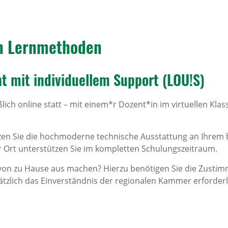
n Lern­me­thoden
t mit indi­vi­du­ellem Support (LOU!S)
ßlich online statt – mit einem*r Dozent*in im virtuellen Kl
en Sie die hochmoderne technische Ausstattung an Ihrem b
 Ort unterstützen Sie im kompletten Schulungszeitraum.
 von zu Hause aus machen? Hierzu benötigen Sie die Zustim
ätzlich das Einverständnis der regionalen Kammer erforderl