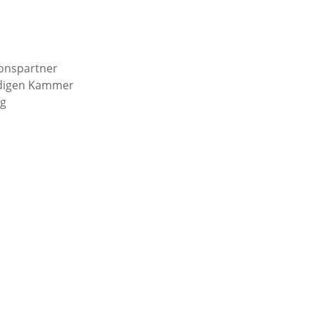
ionspartner
ndigen Kammer
ng