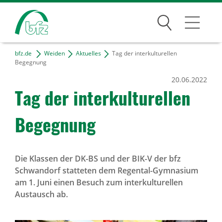
Suchen
bfz.de
Weiden
Aktuelles
Tag der interkulturellen
Weiden
Begegnung
20.06.2022
Über den Standort
Tag der inter­kul­tu­rellen
Unser Team
Begeg­nung
Kontakt & Anfahrt
Projekte
Die Klassen der DK-BS und der BIK-V der bfz
Freie Tätigkeiten
Schwandorf statteten dem Regental-Gymnasium
am 1. Juni einen Besuch zum interkulturellen
Bildungsangebote
Austausch ab.
Für Unternehmen