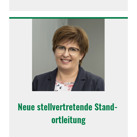
Neue stell­ver­tre­tende Stand­
ort­lei­tung