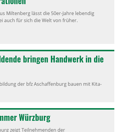
a­ti­onen
 Miltenberg lässt die 50er-Jahre lebendig
auch für sich die Welt von früher.
dende bringen Hand­werk in die
ildung der bfz Aschaffenburg bauen mit Kita-
ammer Würz­burg
rg zeigt Teilnehmenden der