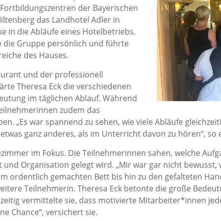
 Fortbildungszentren der Bayerischen
iltenberg das Landhotel Adler in
e in die Abläufe eines Hotelbetriebs.
 die Gruppe persönlich und führte
reiche des Hauses.
rant und der professionell
lärte Theresa Eck die verschiedenen
eutung im täglichen Ablauf. Während
Teilnehmerinnen zudem das
ben. „Es war spannend zu sehen, wie viele Abläufe gleichzei
st etwas ganz anderes, als im Unterricht davon zu hören“, so
ezimmer im Fokus. Die Teilnehmerinnen sahen, welche Aufg
t und Organisation gelegt wird. „Mir war gar nicht bewusst,
 vom ordentlich gemachten Bett bis hin zu den gefalteten Ha
 weitere Teilnehmerin. Theresa Eck betonte die große Bedeu
zeitig vermittelte sie, dass motivierte Mitarbeiter*innen je
ine Chance“, versichert sie.