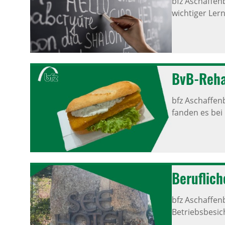
bfz Aschaffen
wichtiger Lern
BvB-Reha
bfz Aschaffen
fanden es bei
Beruf­lic
bfz Aschaffen
Betriebsbesic