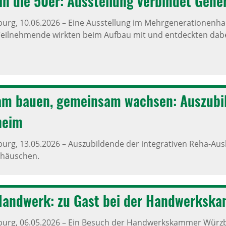
 in die 50er: Ausstel­lung verbindet Gene­r
burg,
10.06.2026
–
Eine Ausstellung im Mehrgenerationenhaus
eilnehmende wirkten beim Aufbau mit und entdeckten dabei 
m bauen, gemeinsam wachsen: Auszu­bil­
­heim
burg,
13.05.2026
–
Auszubildende der integrativen Reha-Ausb
lhäuschen.
and­werk: zu Gast bei der Hand­werks­k
burg,
06.05.2026
–
Ein Besuch der Handwerkskammer Würzbu