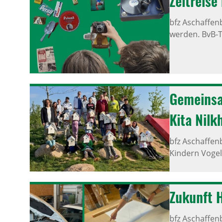
Zeit­reise
bfz Aschaffen
werden. BvB-T
Gemeinsa
Kita Nilk
bfz Aschaffen
Kindern Voge
Zukunft H
bfz Aschaffen