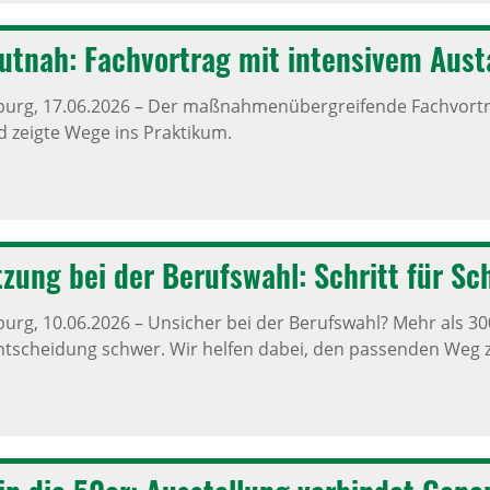
utnah: Fach­vor­trag mit inten­sivem Aust
burg,
17.06.2026
–
Der maßnahmenübergreifende Fachvortrag
 zeigte Wege ins Praktikum.
t­zung bei der Berufs­wahl: Schritt für S
burg,
10.06.2026
–
Unsicher bei der Berufswahl? Mehr als 3
tscheidung schwer. Wir helfen dabei, den passenden Weg z