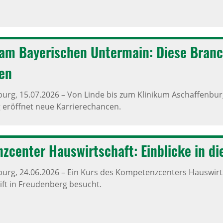
am Baye­ri­schen Unter­main: Diese Bran­
en
burg,
15.07.2026
–
Von Linde bis zum Klinikum Aschaffenburg
 eröffnet neue Karrierechancen.
z­center Haus­wirt­schaft: Einblicke in d
burg,
24.06.2026
–
Ein Kurs des Kompetenzcenters Hauswirts
ift in Freudenberg besucht.