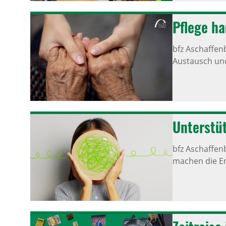
Pflege ha
bfz Aschaffen
Austausch und
Unter­stü
bfz Aschaffen
machen die En