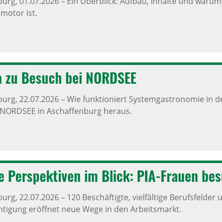
burg,
01.07.2026
–
Ein Überblick: Aufbau, Inhalte und warum 
motor ist.
 zu Besuch bei NORDSEE
burg,
22.07.2026
–
Wie funktioniert Systemgastronomie in d
 NORDSEE in Aschaffenburg heraus.
he Perspek­tiven im Blick: PIA-Frauen be
burg,
22.07.2026
–
120 Beschäftigte, vielfältige Berufsfelder 
htigung eröffnet neue Wege in den Arbeitsmarkt.