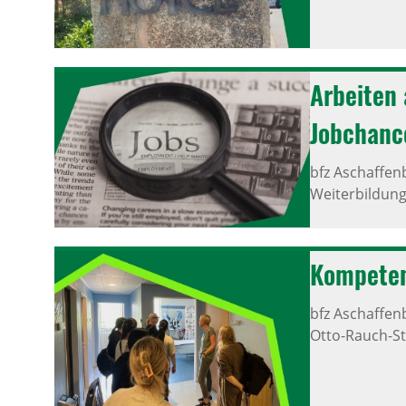
Arbeiten 
Jobchanc
bfz Aschaffen
Weiterbildung
Kompe­ten
bfz Aschaffen
Otto-Rauch-St