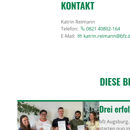
KONTAKT
Katrin Reimann
Telefon:
0821 40802-164
E-Mail:
katrin.reimann@bfz.
DIESE B
Drei erfo
bfz Augsburg
starten nun in