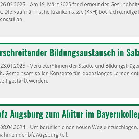
,
26.03.2025
–
Am 19. März 2025 fand erneut der Gesundheits
t. Die Kaufmännische Krankenkasse (KKH) bot fachkundige 
nsstil an.
r­schrei­tender Bildungs­aus­tausch in Sal
,
23.01.2025
–
Vertreter*innen der Städte und Bildungsträger
. Gemeinsam sollen Konzepte für lebenslanges Lernen ent
it gestärkt werden.
fz Augs­burg zum Abitur im Bayern­kolle
,
08.04.2024
–
Um beruflich einen neuen Weg einzuschlagen,
hmen der bfz Augsburg teil.