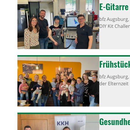
E-Gitarre
bfz Augsburg
DIY Kit Challe
Früh­stüc
bfz Augsburg
der Elternzeit
Gesund­he