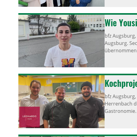
Wie Yousi
bfz Augsburg
Augsburg. Sec
übernommen. 
Koch­pro­
bfz Augsburg
Herrenbach du
Gastronomie.