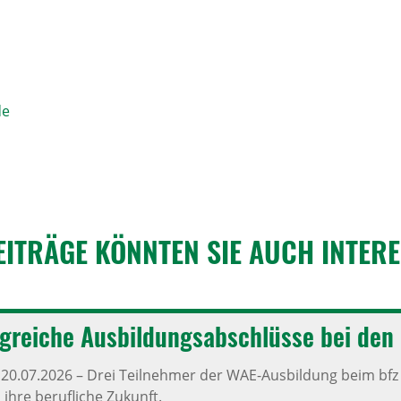
de
EITRÄGE KÖNNTEN SIE AUCH INTER­E
lg­reiche Ausbil­dungs­ab­schlüsse bei den
,
20.07.2026
–
Drei Teilnehmer der WAE-Ausbildung beim bfz
 ihre berufliche Zukunft.