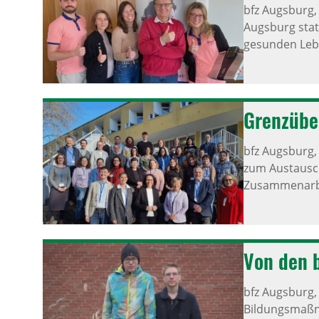
bfz Augsburg
Augsburg stat
gesunden Lebe
Grenz­übe
bfz Augsburg
zum Austausch
Zusammenarbe
Von den b
bfz Augsburg
Bildungsmaßna