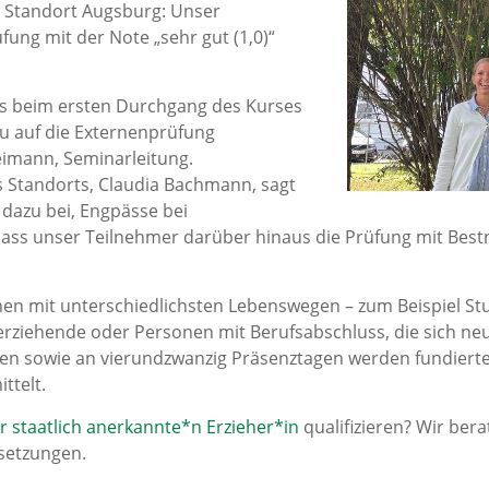
m Standort Augsburg: Unser
ung mit der Note „sehr gut (1,0)“
rs beim ersten Durchgang des Kurses
au auf die Externenprüfung
Reimann, Seminarleitung.
es Standorts, Claudia Bachmann, sagt
 dazu bei, Engpässe bei
Dass unser Teilnehmer darüber hinaus die Prüfung mit Best
chen mit unterschiedlichsten Lebenswegen – zum Beispiel S
erziehende oder Personen mit Berufsabschluss, die sich neu
en sowie an vierundzwanzig Präsenztagen werden fundierte 
ttelt.
 staatlich anerkannte*n Erzieher*in
qualifizieren? Wir ber
setzungen.