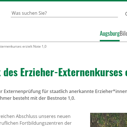
Augsburg
Bil
ternenkurses erzielt Note 1,0
t des Erzieher-Exter­nen­kurses 
ur Externenprüfung für staatlich anerkannte Erzieher*inne
ehmer besteht mit der Bestnote 1,0.
greichen Abschluss unseres neuen
ruflichen Fortbildungszentren der