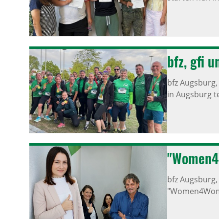
bfz, gfi 
bfz Augsburg
in Augsburg t
"Women4
bfz Augsburg
"Women4Women 