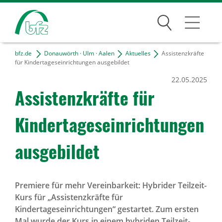
Suchen
bfz.de
Donauwörth · Ulm · Aalen
Aktuelles
Assistenzkräfte
D · U · A
für Kindertageseinrichtungen ausgebildet
22.05.2025
Kontakt & Anfahrt
Assis­tenz­kräfte für
Projekte
Kinder­ta­ges­ein­rich­tungen
Freie Tätigkeiten
ausge­bildet
Bildungsangebote
Für Unternehmen
Premiere für mehr Vereinbarkeit: Hybrider Teilzeit-
Kurs für „Assistenzkräfte für
Karriere
Kindertageseinrichtungen“ gestartet. Zum ersten
Mal wurde der Kurs in einem hybriden Teilzeit-