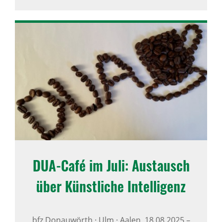
DUA-Café im Juli: Austausch
über Künst­liche Intel­li­genz
bfz Donauwörth · Ulm · Aalen,
18.08.2025
–