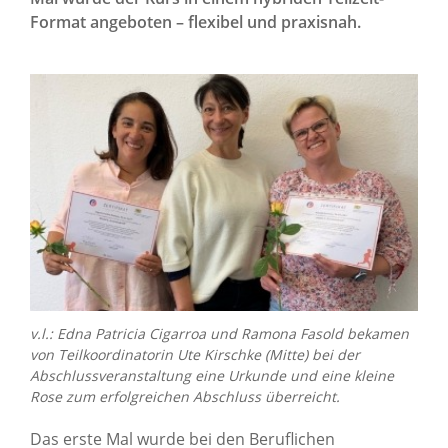
Über uns
Format angeboten – flexibel und praxisnah.
Standorte
Presse
News Archiv
v.l.: Edna Patricia Cigarroa und Ramona Fasold bekamen
von Teilkoordinatorin Ute Kirschke (Mitte) bei der
Abschlussveranstaltung eine Urkunde und eine kleine
Rose zum erfolgreichen Abschluss überreicht.
Das erste Mal wurde bei den Beruflichen