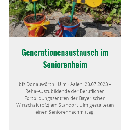
Gene­ra­ti­o­nen­aus­tausch im
Seni­o­ren­heim
bfz Donauwörth · Ulm · Aalen,
28.07.2023
–
Reha-Auszubildende der Beruflichen
Fortbildungszentren der Bayerischen
Wirtschaft (bfz) am Standort Ulm gestalteten
einen Seniorennachmittag.