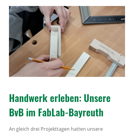
Karriere
Über uns
Standorte
Presse
News Archiv
Hand­werk erleben: Unsere
BvB im FabLab-Bayreuth
An gleich drei Projekttagen hatten unsere