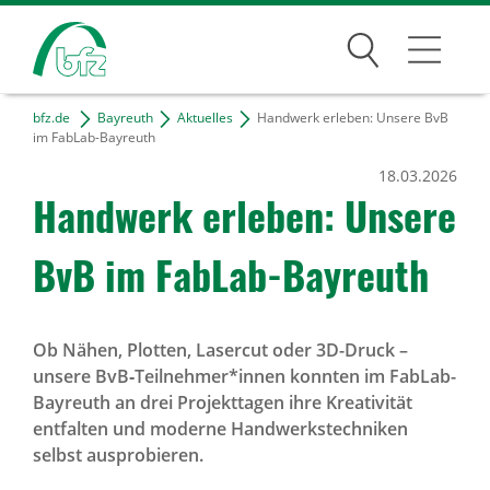
Suchen
bfz.de
Bayreuth
Aktuelles
Handwerk erleben: Unsere BvB
Bayreuth
im FabLab-Bayreuth
18.03.2026
Über den Standort
Hand­werk erleben: Unsere
Unser Team
BvB im FabLab-Bayreuth
Kontakt & Anfahrt
Projekte
Ob Nähen, Plotten, Lasercut oder 3D-Druck –
unsere BvB‑Teilnehmer*innen konnten im FabLab-
Bildungsangebote
Bayreuth an drei Projekttagen ihre Kreativität
entfalten und moderne Handwerkstechniken
Für Unternehmen
selbst ausprobieren.