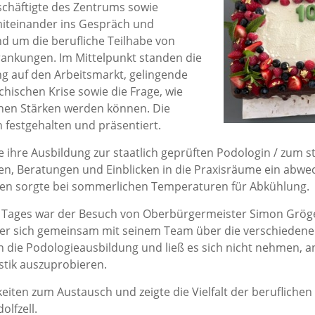
häftigte des Zentrums sowie
iteinander ins Gespräch und
nd um die berufliche Teilhabe von
ankungen. Im Mittelpunkt standen die
ng auf den Arbeitsmarkt, gelingende
hischen Krise sowie die Frage, wie
chen Stärken werden können. Die
 festgehalten und präsentiert.
e ihre Ausbildung zur staatlich geprüften Podologin / zum 
en, Beratungen und Einblicken in die Praxisräume ein abw
en sorgte bei sommerlichen Temperaturen für Abkühlung.
 Tages war der Besuch von Oberbürgermeister Simon Gröge
e er sich gemeinsam mit seinem Team über die verschiedene
in die Podologieausbildung und ließ es sich nicht nehmen, 
tik auszuprobieren.
eiten zum Austausch und zeigte die Vielfalt der berufliche
olfzell.