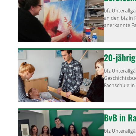
bfz Unterallg
an den bfz in 
anerkannte Fa
20-jährig
bfz Unterallg
Geschichtsbüc
Fachschule i
BvB in Ra
bfz Unterallg