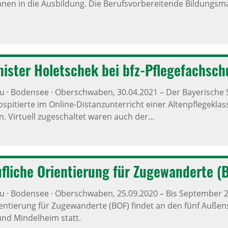
nen in die Ausbildung. Die Berufsvorbereitende Bildungsm
­nister Holet­schek bei bfz-Pfle­ge­fach­
äu · Bodensee · Oberschwaben,
30.04.2021
–
Der Bayerische S
spitierte im Online-Distanzunterricht einer Altenpflegeklas
 Virtuell zugeschaltet waren auch der…
­liche Orien­tie­rung für Zuge­wan­derte (
äu · Bodensee · Oberschwaben,
25.09.2020
–
Bis September 2
ientierung für Zugewanderte (BOF) findet an den fünf Außens
d Mindelheim statt.