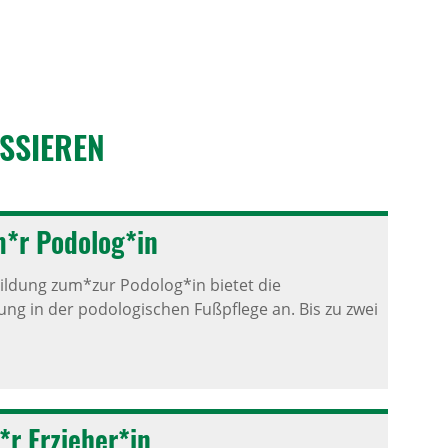
S­SIEREN
um*r Podolog*in
ldung zum*zur Podolog*in bietet die
ung in der podologischen Fußpflege an. Bis zu zwei
m*r Erzieher*in