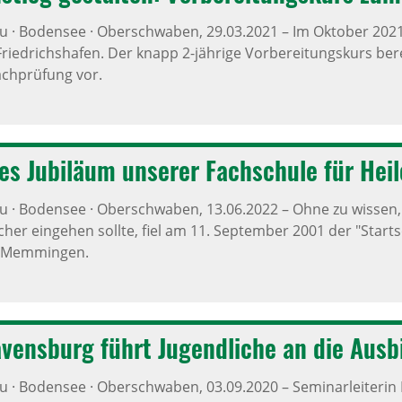
äu · Bodensee · Oberschwaben,
29.03.2021
–
Im Oktober 2021
Friedrichshafen. Der knapp 2-jährige Vorbereitungskurs bere
chprüfung vor.
es Jubi­läum unserer Fach­schule für Heile
äu · Bodensee · Oberschwaben,
13.06.2022
–
Ohne zu wissen, 
her eingehen sollte, fiel am 11. September 2001 der "Start
n Memmingen.
vens­burg führt Jugend­liche an die Ausb
äu · Bodensee · Oberschwaben,
03.09.2020
–
Seminarleiterin 