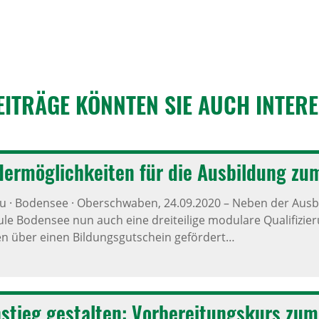
EITRÄGE KÖNNTEN SIE AUCH INTER­E
er­mög­lich­keiten für die Ausbil­dung z
äu · Bodensee · Oberschwaben,
24.09.2020
–
Neben der Ausbi
le Bodensee nun auch eine dreiteilige modulare Qualifizier
n über einen Bildungsgutschein gefördert…
n­stieg gestalten: Vorbe­rei­tungs­kurs zu