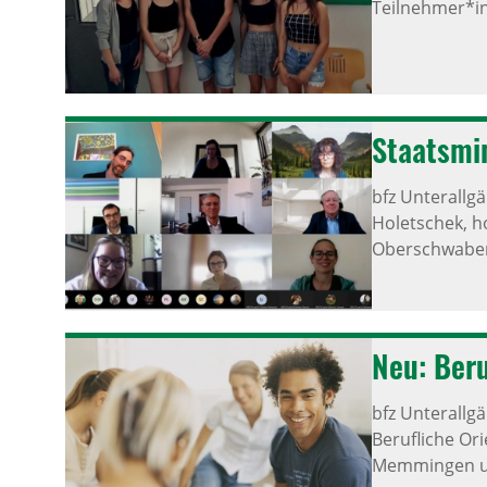
Teilnehmer*in
Staats­mi
bfz Unterallg
Holetschek, ho
Oberschwaben.
Neu: Beruf
bfz Unterallg
Berufliche Or
Memmingen un