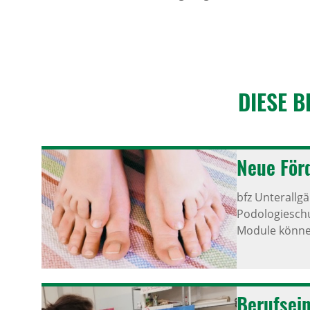
DIESE B
Neue Förd
bfz Unterallg
Podologieschu
Module könne
Berufs­ei