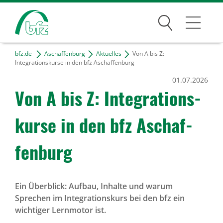
Suchen
bfz.de
Aschaffenburg
Aktuelles
Von A bis Z:
Aschaffenburg
Integrationskurse in den bfz Aschaffenburg
01.07.2026
Über den Standort
Von A bis Z: Inte­gra­ti­ons­
Unser Team
kurse in den bfz Aschaf­
Kontakt & Anfahrt
Projekte
fen­burg
Freie Tätigkeiten
Ein Überblick: Aufbau, Inhalte und warum
Bildungsangebote
Sprechen im Integrationskurs bei den bfz ein
wichtiger Lernmotor ist.
Für Unternehmen