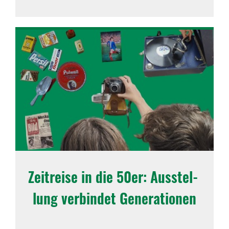
Zeit­reise in die 50er: Ausstel­
lung verbindet Gene­ra­ti­onen