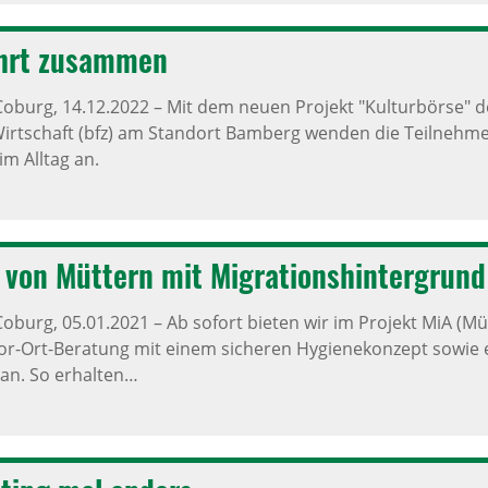
ührt zusammen
Coburg,
14.12.2022
–
Mit dem neuen Projekt "Kulturbörse" de
irtschaft (bfz) am Standort Bamberg wenden die Teilnehme
im Alltag an.
 von Müttern mit Migra­ti­ons­hin­ter­gru
Coburg,
05.01.2021
–
Ab sofort bieten wir im Projekt MiA (Mü
or-Ort-Beratung mit einem sicheren Hygienekonzept sowie 
 an. So erhalten…