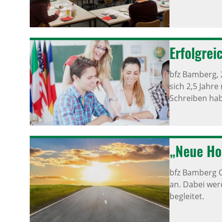
Erfolg­re
bfz Bamberg,
sich 2,5 Jahr
Schreiben ha
„Neue Hor
bfz Bamberg 
an. Dabei wer
begleitet.