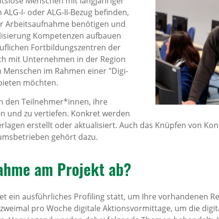
eitslose Menschen mit langjähriger
 ALG-I- oder ALG-II-Bezug befinden,
er Arbeitsaufnahme benötigen und
alisierung Kompetenzen aufbauen
uflichen Fortbildungszentren der
uch mit Unternehmen in der Region
 Menschen im Rahmen einer "Digi-
bieten möchten.
n den Teilnehmer*innen, ihre
n und zu vertiefen. Konkret werden
lagen erstellt oder aktualisiert. Auch das Knüpfen von Kon
umsbetrieben gehört dazu.
­nahme am Projekt ab?
ndet ein ausführliches Profiling statt, um Ihre vorhandene
s zweimal pro Woche digitale Aktionsvormittage, um die dig