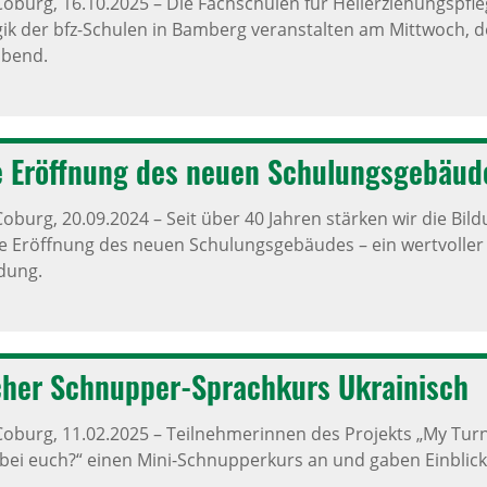
Coburg,
16.10.2025
–
Die Fachschulen für Heilerziehungspfle
ik der bfz-Schulen in Bamberg veranstalten am Mittwoch, 
abend.
he Eröff­nung des neuen Schu­lungs­ge­bäu
Coburg,
20.09.2024
–
Seit über 40 Jahren stärken wir die Bi
die Eröffnung des neuen Schulungsgebäudes – ein wertvoller
dung.
i­cher Schnupper-Sprach­kurs Ukra­i­nisch
Coburg,
11.02.2025
–
Teilnehmerinnen des Projekts „My Turn
bei euch?“ einen Mini-Schnupperkurs an und gaben Einblicke