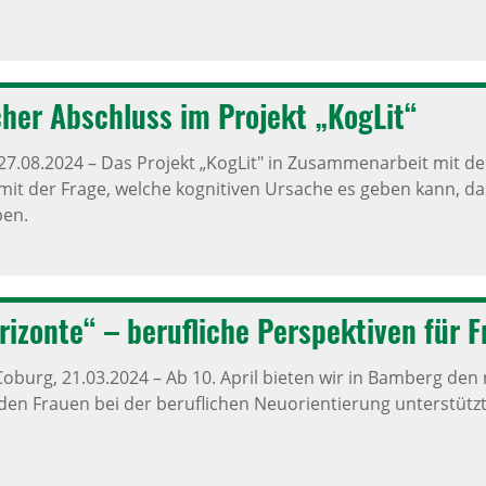
i­cher Abschluss im Projekt „KogLit“
27.08.2024
–
Das Projekt „KogLit" in Zusammenarbeit mit der
e mit der Frage, welche kognitiven Ursache es geben kann,
ben.
i­zonte“ – beruf­liche Perspek­tiven für 
Coburg,
21.03.2024
–
Ab 10. April bieten wir in Bamberg den
den Frauen bei der beruflichen Neuorientierung unterstützt