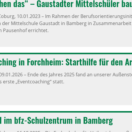
en das“ – Gaustadter Mittel­schüler bau
Coburg,
10.01.2023
–
Im Rahmen der Berufsorientierungsinit
n der Mittelschule Gaustadt in Bamberg in Zusammenarbei
m Pausenhof errichtet.
ching in Forch­heim: Start­hilfe für den A
09.01.2026
–
Ende des Jahres 2025 fand an unserer Außenste
 erste „Eventcoaching“ statt.
d im bfz-Schul­zen­trum in Bamberg