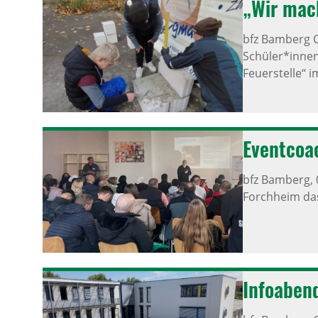
„Wir mach
bfz Bamberg 
Schüler*inne
Feuerstelle“ i
Event­coa­
bfz Bamberg,
Forchheim das
Info­aben