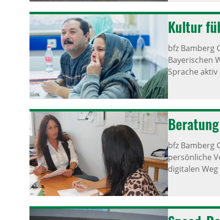
Kultur f
bfz Bamberg 
Bayerischen W
Sprache aktiv 
Bera­tung
bfz Bamberg 
persönliche V
digitalen Weg