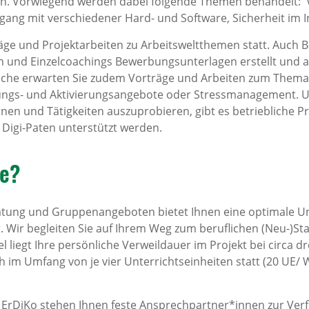
fen. Vorwiegend werden dabei folgende Themen behandelt:
gang mit verschiedener Hard- und Software, Sicherheit im I
äge und Projektarbeiten zu Arbeitsweltthemen statt. Auch 
nd Einzelcoachings Bewerbungsunterlagen erstellt und akt
che erwarten Sie zudem Vorträge und Arbeiten zum Them
ngs- und Aktivierungsangebote oder Stressmanagement. U
en und Tätigkeiten auszuprobieren, gibt es betriebliche Pra
 Digi-Paten unterstützt werden.
se?
atung und Gruppenangeboten bietet Ihnen eine optimale U
Wir begleiten Sie auf Ihrem Weg zum beruflichen (Neu-)Start
gel liegt Ihre persönliche Verweildauer im Projekt bei circa d
 im Umfang von je vier Unterrichtseinheiten statt (20 UE/
rDiKo stehen Ihnen feste Ansprechpartner*innen zur Verfüg