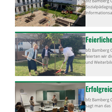
bfz Bamberg 
Sozialpädagog
Informations
Feier­lic
bfz Bamberg 
feierten wir 
und Weiterbil
Erfolg­re
bfz Bamberg 
sagt man das 