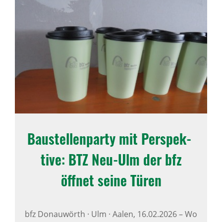
Baustel­len­party mit Perspek­
tive: BTZ Neu-Ulm der bfz
öffnet seine Türen
bfz Donauwörth · Ulm · Aalen,
16.02.2026
–
Wo