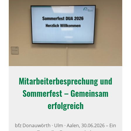
Mitar­bei­ter­be­spre­chung und
Sommer­fest – Gemeinsam
erfolg­reich
bfz Donauwörth · Ulm · Aalen,
30.06.2026
–
Ein