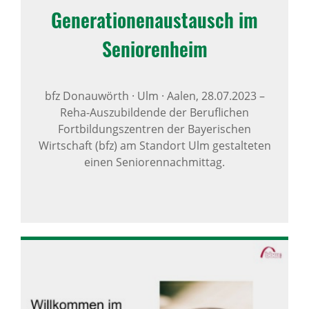
Gene­ra­ti­o­nen­aus­tausch im
Seni­o­ren­heim
bfz Donauwörth · Ulm · Aalen,
28.07.2023
–
Reha-Auszubildende der Beruflichen
Fortbildungszentren der Bayerischen
Wirtschaft (bfz) am Standort Ulm gestalteten
einen Seniorennachmittag.