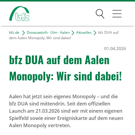
Suchen
bfz.de
Donauwörth · Ulm · Aalen
Aktuelles
bfz DUA auf
D · U · A
dem Aalen Monopoly: Wir sind dabei!
01.04.2026
Kontakt & Anfahrt
bfz DUA auf dem Aalen
Projekte
Mono­poly: Wir sind dabei!
Freie Tätigkeiten
Bildungsangebote
Aalen hat jetzt sein eigenes Monopoly – und die
bfz DUA sind mittendrin. Seit dem offiziellen
Für Unternehmen
Launch am 21.03.2026 sind wir mit einem eigenen
Spielfeld sowie einer Ereigniskarte auf dem neuen
Karriere
Aalen Monopoly vertreten.