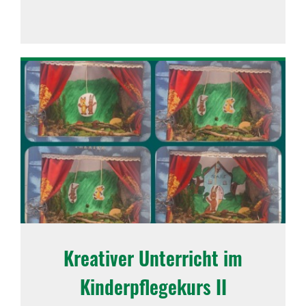
Krea­tiver Unter­richt im
Kinder­pfle­ge­kurs II