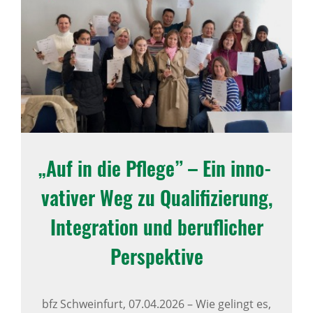
„Auf in die Pflege” – Ein inno­
va­tiver Weg zu Quali­fi­zie­rung,
Inte­gra­tion und beruf­li­cher
Perspek­tive
bfz Schweinfurt,
07.04.2026
–
Wie gelingt es,