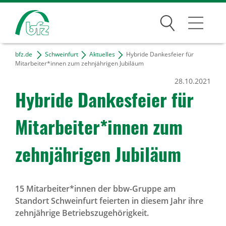
Suchen
bfz.de
Schweinfurt
Aktuelles
Hybride Dankesfeier für
Schweinfurt
Mitarbeiter*innen zum zehnjährigen Jubiläum
28.10.2021
Unser Team
Hybride Dankes­feier für
Kontakt & Anfahrt
Mitar­beiter*innen zum
Projekte
Freie Tätigkeiten
zehn­jäh­rigen Jubi­läum
Bildungsangebote
15 Mitarbeiter*innen der bbw-Gruppe am
Standort Schweinfurt feierten in diesem Jahr ihre
Für Unternehmen
zehnjährige Betriebszugehörigkeit.