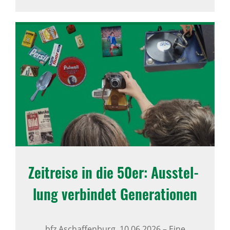
Zeit­reise in die 50er: Ausstel­
lung verbindet Gene­ra­ti­onen
bfz Aschaffenburg,
10.06.2026
–
Eine