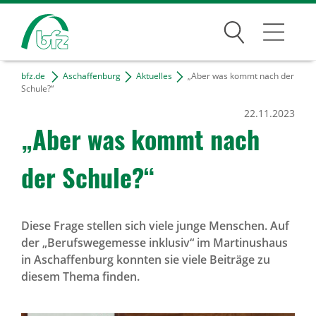
Suchen
bfz.de
Aschaffenburg
Aktuelles
„Aber was kommt nach der
Aschaffenburg
Schule?“
22.11.2023
Über den Standort
„Aber was kommt nach
Unser Team
der Schule?“
Kontakt & Anfahrt
Projekte
Diese Frage stellen sich viele junge Menschen. Auf
Freie Tätigkeiten
der „Berufswegemesse inklusiv“ im Martinushaus
in Aschaffenburg konnten sie viele Beiträge zu
Bildungsangebote
diesem Thema finden.
Für Unternehmen