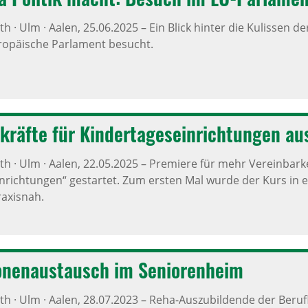
h · Ulm · Aalen,
25.06.2025
–
Ein Blick hinter die Kulissen d
ropäische Parlament besucht.
­kräfte für Kinder­ta­ges­ein­rich­tungen au
h · Ulm · Aalen,
22.05.2025
–
Premiere für mehr Vereinbarkeit
nrichtungen“ gestartet. Zum ersten Mal wurde der Kurs in 
raxisnah.
­o­nen­aus­tausch im Seni­o­ren­heim
h · Ulm · Aalen,
28.07.2023
–
Reha-Auszubildende der Berufl