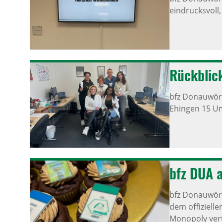
eindrucksvoll
Rück­blic
bfz Donauwört
Ehingen 15 Um
bfz DUA a
bfz Donauwört
dem offiziell
Monopoly vert