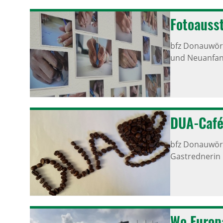
Foto­aus­
bfz Donauwört
und Neuanfang
DUA-Café 
bfz Donauwört
Gastrednerin C
Wo Europa