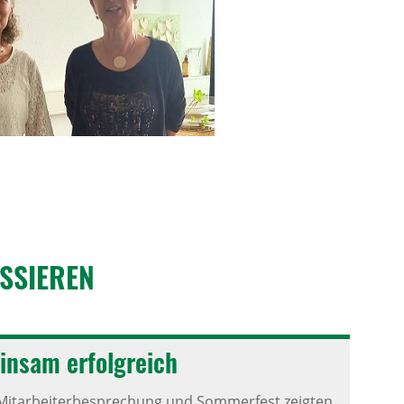
S­SIEREN
insam erfolg­reich
 Mitarbeiterbesprechung und Sommerfest zeigten