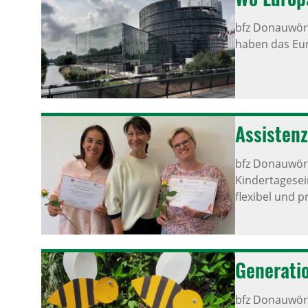
bfz Donauwört
haben das Eu
Assis­tenz
bfz Donauwört
Kindertagesei
flexibel und p
Gene­ra­ti
bfz Donauwört