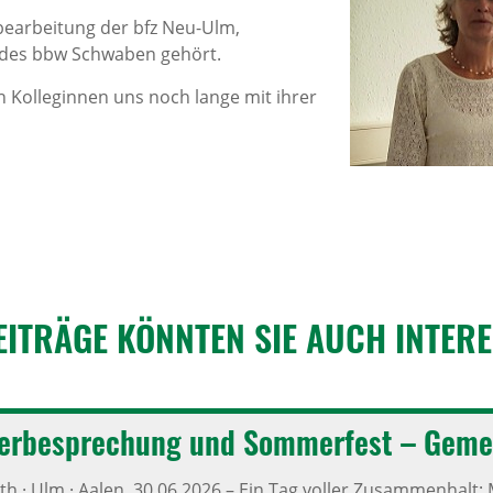
hbearbeitung der bfz Neu-Ulm,
 des bbw Schwaben gehört.
n Kolleginnen uns noch lange mit ihrer
EITRÄGE KÖNNTEN SIE AUCH INTER­E
­ter­be­spre­chung und Sommer­fest – Geme
h · Ulm · Aalen,
30.06.2026
–
Ein Tag voller Zusammenhalt: