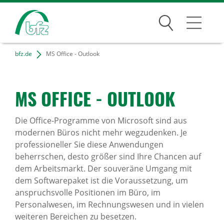
Suchen
bfz.de
MS Office - Outlook
Bildungsangebote
Für Unternehmen
MS OFFICE - OUTLOOK
Karriere
Die Office-Programme von Microsoft sind aus
Über uns
modernen Büros nicht mehr wegzudenken. Je
professioneller Sie diese Anwendungen
beherrschen, desto größer sind Ihre Chancen auf
dem Arbeitsmarkt. Der souveräne Umgang mit
Standorte
dem Softwarepaket ist die Voraussetzung, um
anspruchsvolle Positionen im Büro, im
Personalwesen, im Rechnungswesen und in vielen
Presse
weiteren Bereichen zu besetzen.